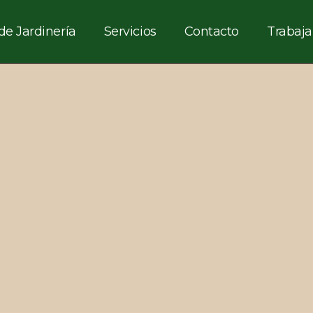
u espacio verde empieza aq
de Jardinería
Servicios
Contacto
Trabaja